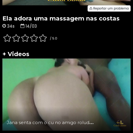
Reportar um problema
Ela adora uma massagem nas costas
34s
14/03
/ 5.0
+ Videos
Jana senta com o cu no amigo roludo, The Black.