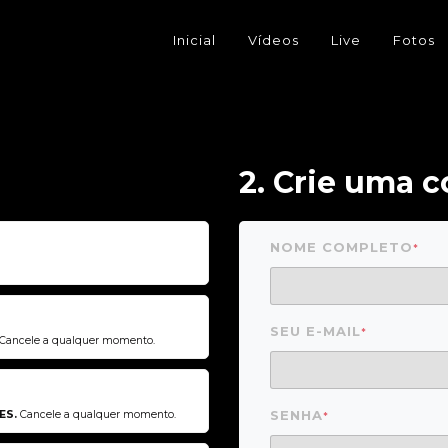
Inicial
Vídeos
Live
Fotos
2. Crie uma c
NOME COMPLETO
*
SEU E-MAIL
*
Cancele a qualquer momento.
SENHA
ES.
Cancele a qualquer momento.
*