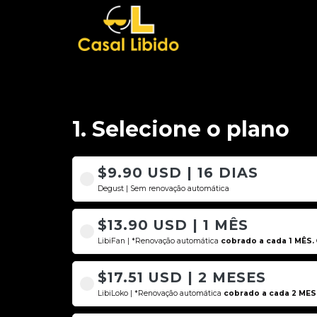
1. Selecione o plano
$9.90 USD | 16 DIAS
Degust | Sem renovação automática
$13.90 USD | 1 MÊS
LibiFan | *Renovação automática
cobrado a cada 1 MÊS.
$17.51 USD | 2 MESES
LibiLoko | *Renovação automática
cobrado a cada 2 MES