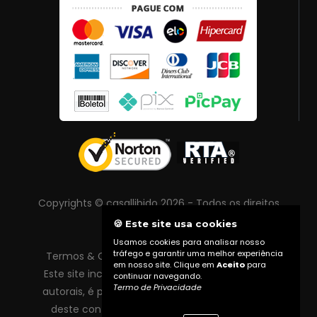
Copyrights © casallibido 2026 - Todos os direitos
reservados
🍪 Este site usa cookies
Usamos cookies para analisar nosso
tráfego e garantir uma melhor experiência
Termos & Condições
|
Política de Privacidade
em nosso site. Clique em
Aceito
para
Este site inclui conteúdo protegido por direitos
continuar navegando.
Termo de Privacidade
autorais, é proibida reprodução total ou parcial
deste conteúdo sem autorização prévia do