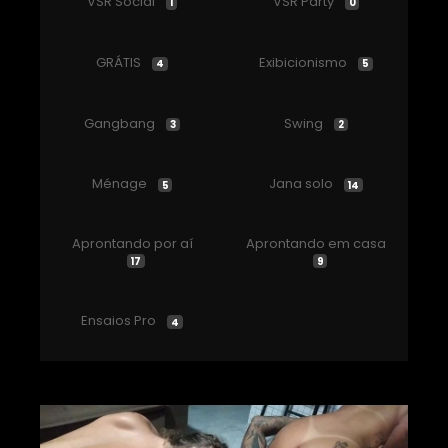
VSR Social
VSR Party
1
0
GRÁTIS
Exibicionismo
4
5
Gangbang
Swing
3
2
Ménage
Jana solo
5
14
Aprontando por aí
Aprontando em casa
17
9
Ensaios Pro
4