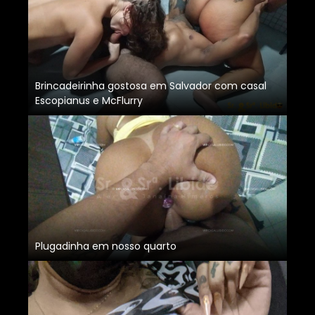
Brincadeirinha gostosa em Salvador com casal
Escopianus e McFlurry
Plugadinha em nosso quarto