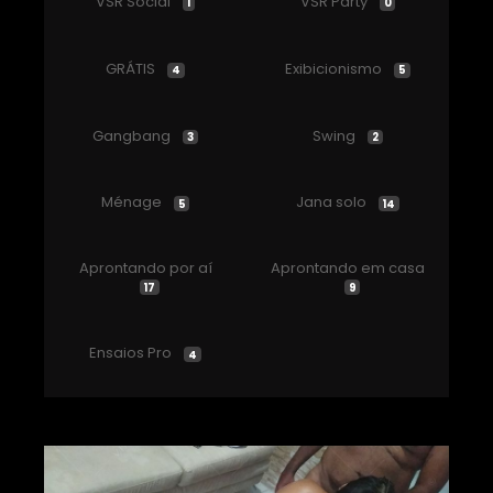
VSR Social
VSR Party
1
0
GRÁTIS
Exibicionismo
4
5
Gangbang
Swing
3
2
Ménage
Jana solo
5
14
Aprontando por aí
Aprontando em casa
17
9
Ensaios Pro
4