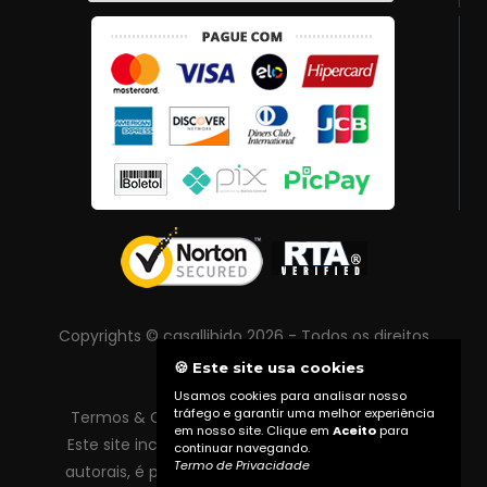
Copyrights © casallibido 2026 - Todos os direitos
reservados
🍪 Este site usa cookies
Usamos cookies para analisar nosso
tráfego e garantir uma melhor experiência
Termos & Condições
|
Política de Privacidade
em nosso site. Clique em
Aceito
para
Este site inclui conteúdo protegido por direitos
continuar navegando.
Termo de Privacidade
autorais, é proibida reprodução total ou parcial