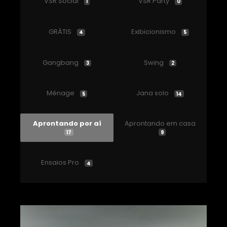
VSR Social
VSR Party
1
0
GRÁTIS
Exibicionismo
4
5
Gangbang
Swing
3
2
Ménage
Jana solo
5
14
Aprontando por aí
Aprontando em casa
17
9
Ensaios Pro
4